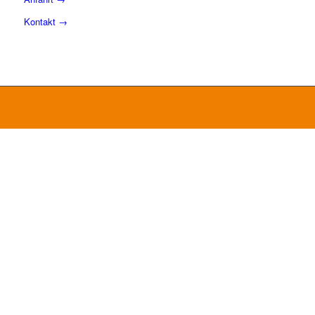
Kontakt →
© 2024 Plasmazentrum München
Impressum
Disclaimer
Datenschutz